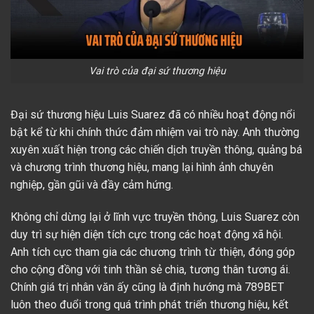
Vai trò của đại sứ thương hiệu
Đại sứ thương hiệu Luis Suarez đã có nhiều hoạt động nổi
bật kể từ khi chính thức đảm nhiệm vai trò này. Anh thường
xuyên xuất hiện trong các chiến dịch truyền thông, quảng bá
và chương trình thương hiệu, mang lại hình ảnh chuyên
nghiệp, gần gũi và đầy cảm hứng.
Không chỉ dừng lại ở lĩnh vực truyền thông, Luis Suarez còn
duy trì sự hiện diện tích cực trong các hoạt động xã hội.
Anh tích cực tham gia các chương trình từ thiện, đóng góp
cho cộng đồng với tinh thần sẻ chia, tương thân tương ái.
Chính giá trị nhân văn ấy cũng là định hướng mà 789BET
luôn theo đuổi trong quá trình phát triển thương hiệu, kết