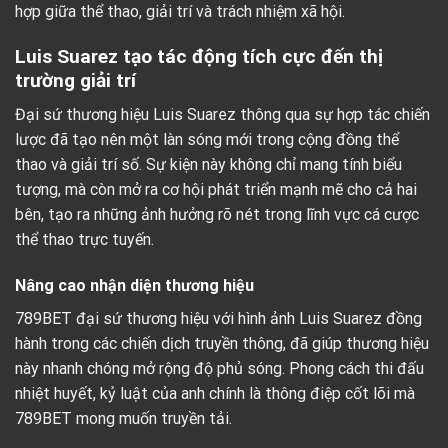
hợp giữa thể thao, giải trí và trách nhiệm xã hội.
Luis Suarez tạo tác động tích cực đến thị
trường giải trí
Đại sứ thương hiệu Luis Suarez thông qua sự hợp tác chiến
lược đã tạo nên một làn sóng mới trong cộng đồng thể
thao và giải trí số. Sự kiện này không chỉ mang tính biểu
tượng, mà còn mở ra cơ hội phát triển mạnh mẽ cho cả hai
bên, tạo ra những ảnh hưởng rõ nét trong lĩnh vực cá cược
thể thao trực tuyến.
Nâng cao nhận diện thương hiệu
789BET đại sứ thương hiệu với hình ảnh Luis Suarez đồng
hành trong các chiến dịch truyền thông, đã giúp thương hiệu
này nhanh chóng mở rộng độ phủ sóng. Phong cách thi đấu
nhiệt huyết, kỷ luật của anh chính là thông điệp cốt lõi mà
789BET mong muốn truyền tải.