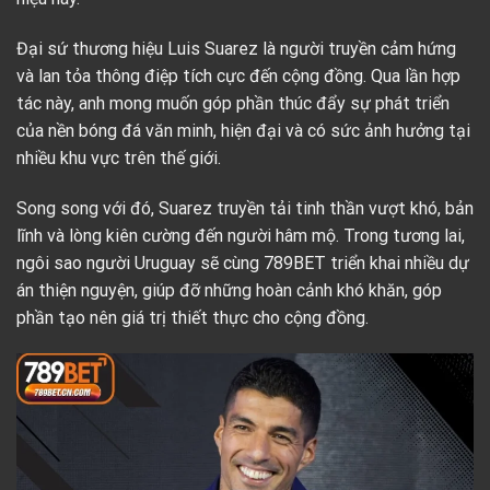
Đại sứ thương hiệu Luis Suarez là người truyền cảm hứng
và lan tỏa thông điệp tích cực đến cộng đồng. Qua lần hợp
tác này, anh mong muốn góp phần thúc đẩy sự phát triển
của nền bóng đá văn minh, hiện đại và có sức ảnh hưởng tại
nhiều khu vực trên thế giới.
Song song với đó, Suarez truyền tải tinh thần vượt khó, bản
lĩnh và lòng kiên cường đến người hâm mộ. Trong tương lai,
ngôi sao người Uruguay sẽ cùng 789BET triển khai nhiều dự
án thiện nguyện, giúp đỡ những hoàn cảnh khó khăn, góp
phần tạo nên giá trị thiết thực cho cộng đồng.